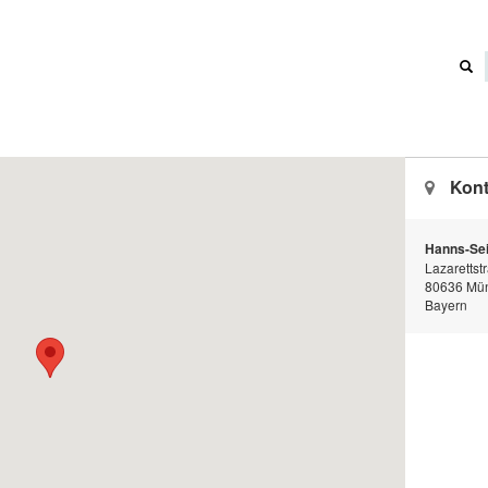
Kont
Hanns-Seid
Lazarettst
80636 Mü
Bayern