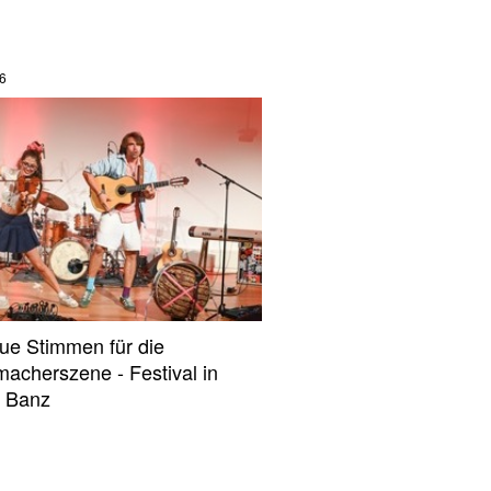
6
e Stimmen für die
macherszene - Festival in
r Banz