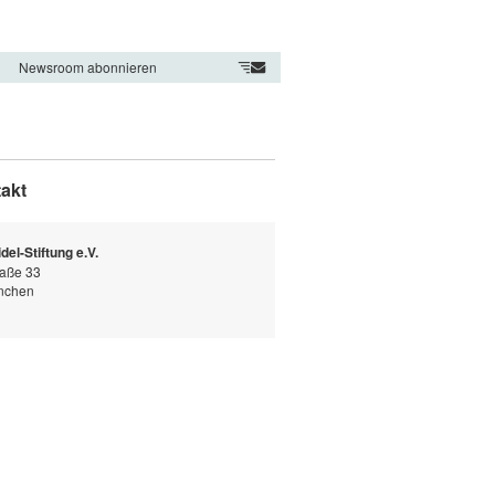
Newsroom abonnieren
akt
el-Stiftung e.V.
raße 33
nchen