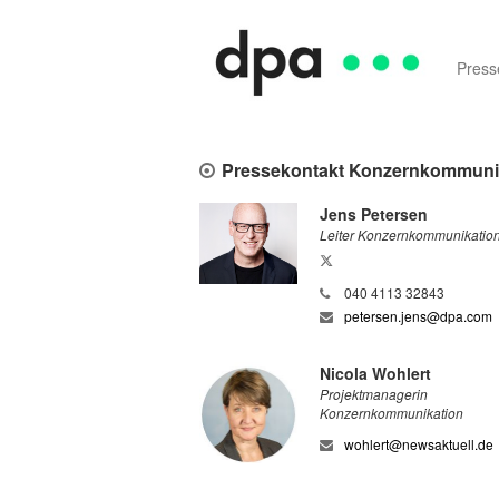
Press
Pressekontakt Konzernkommuni
Jens Petersen
Leiter Konzernkommunikatio
Facebook
040 4113 32843
petersen.jens@dpa.com
Nicola Wohlert
Projektmanagerin
Konzernkommunikation
wohlert@newsaktuell.de