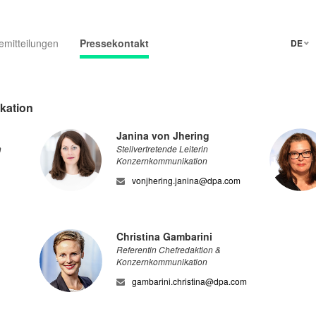
emitteilungen
Pressekontakt
DE
kation
Janina von Jhering
n
Stellvertretende Leiterin
Konzernkommunikation
vonjhering.janina@dpa.com
Christina Gambarini
Referentin Chefredaktion &
Konzernkommunikation
gambarini.christina@dpa.com